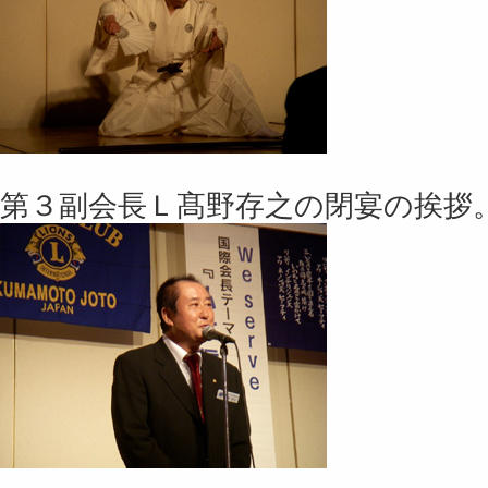
第３副会長Ｌ髙野存之の閉宴の挨拶