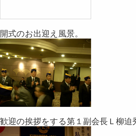
開式のお出迎え風景。
歓迎の挨拶をする第１副会長Ｌ柳迫