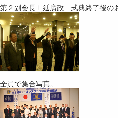
第２副会長Ｌ延廣政 式典終了後の
全員で集合写真。