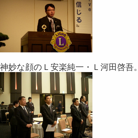
神妙な顔のＬ安楽純一・Ｌ河田啓吾