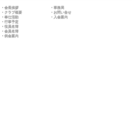
・
会長挨拶
・
事務局
・
クラブ概要
・
お問い合せ
・
奉仕活動
・
入会案内
・
行事予定
・
役員名簿
・
会員名簿
・
例会案内