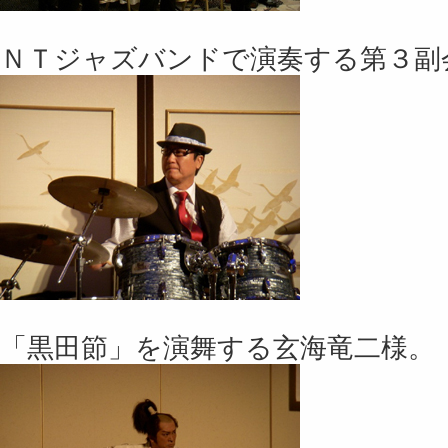
ＮＴジャズバンドで演奏する第３副
「黒田節」を演舞する玄海竜二様。