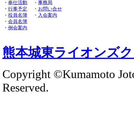
・
奉仕活動
・
事務局
・
行事予定
・
お問い合せ
・
役員名簿
・
入会案内
・
会員名簿
・
例会案内
熊本城東ライオンズク
Copyright ©Kumamoto Joto
Reserved.