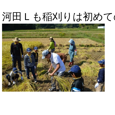
河田Ｌも稲刈りは初めて